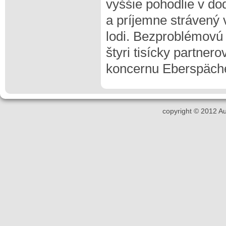
vyššie pohodlie v d
a príjemne strávený
lodi. Bezproblémovú 
štyri tisícky partnero
koncernu Eberspäche
copyright © 2012 A