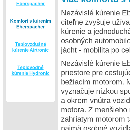
Eberspächer
Nezávislé kúrenie E
citeľne zvyšuje užív
Komfort s kúrením
Eberspächer
kúrenie a jednoduchá
osobných automobilov
Teplovzdušné
jácht - mobilita po ce
kúrenie Airtronic
Nezávislé kúrenie E
Teplovodné
priestore pre cestuj
kúrenie Hydronic
bežiacim motorom. 
vyznačuje nízkou sp
a okrem vnútra vozidl
motora. Z menšieho 
zahriatym motorom t
najmä osobné vozidlá