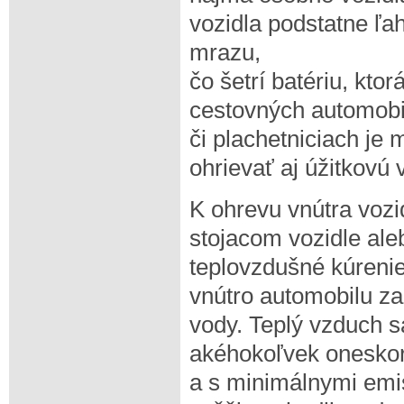
vozidla podstatne ľah
mrazu,
čo šetrí batériu, kto
cestovných automobi
či plachetniciach je
ohrievať aj úžitkovú 
K ohrevu vnútra vozid
stojacom vozidle al
teplovzdušné kúreni
vnútro automobilu za
vody. Teplý vzduch s
akéhokoľvek oneskor
a s minimálnymi emi