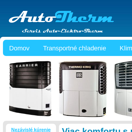
Domov
Transportné chladenie
Klim
Viac komfortu s
Nezávislé kúrenie